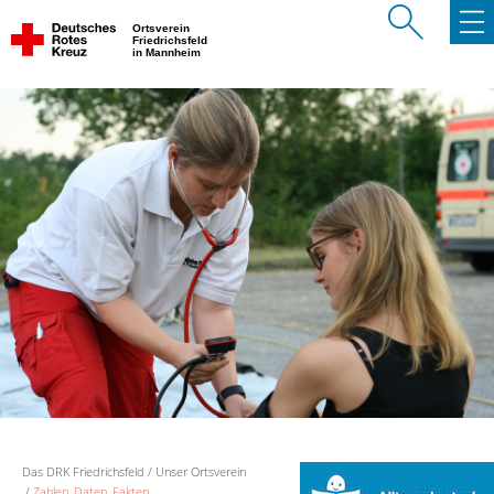
Ortsverein
Friedrichsfeld
in Mannheim
Das DRK Friedrichsfeld
Unser Ortsverein
Zahlen, Daten, Fakten