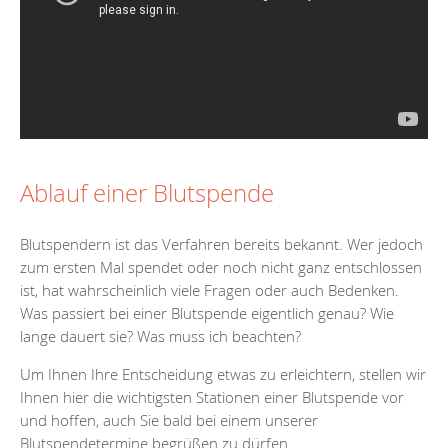
Ablauf einer Blutspende
Blutspendern ist das Verfahren bereits bekannt. Wer jedoch
zum ersten Mal spendet oder noch nicht ganz entschlossen
ist, hat wahrscheinlich viele Fragen oder auch Bedenken.
Was passiert bei einer Blutspende eigentlich genau? Wie
lange dauert sie? Was muss ich beachten?
Um Ihnen Ihre Entscheidung etwas zu erleichtern, stellen wir
Ihnen hier die wichtigsten Stationen einer Blutspende vor
und hoffen, auch Sie bald bei einem unserer
Blutspendetermine begrüßen zu dürfen