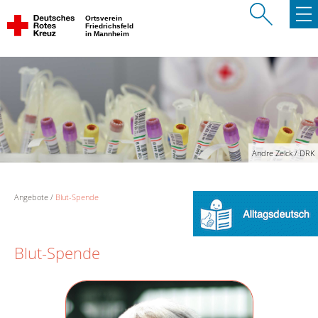
Ortsverein
Friedrichsfeld
in Mannheim
Andre Zelck / DRK
Angebote
Blut-Spende
Blut-Spende