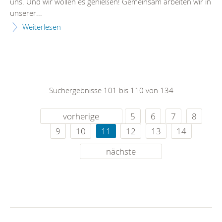
uns. Und wir wollen es genießen! Gemeinsam arbeiten wir in
unserer...
Weiterlesen
Suchergebnisse 101 bis 110 von 134
vorherige
5
6
7
8
9
10
11
12
13
14
nächste