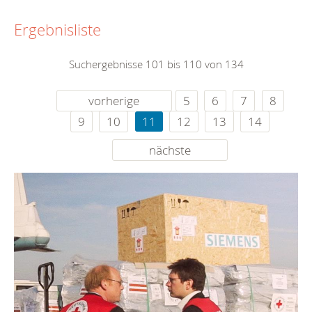
Ergebnisliste
Suchergebnisse 101 bis 110 von 134
vorherige
5
6
7
8
9
10
11
12
13
14
nächste