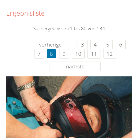
Ergebnisliste
Suchergebnisse 71 bis 80 von 134
vorherige
3
4
5
6
7
8
9
10
11
12
nächste