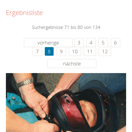
Ergebnisliste
Suchergebnisse 71 bis 80 von 134
vorherige
3
4
5
6
7
8
9
10
11
12
nächste