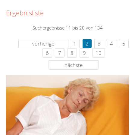
Ergebnisliste
Suchergebnisse 11 bis 20 von 134
vorherige
1
2
3
4
5
6
7
8
9
10
nächste