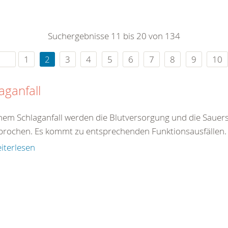
0
365
0
r Sie
Suchergebnisse 11 bis 20 von 134
rei
ie Uhr
1
2
3
4
5
6
7
8
9
10
aganfall
inem Schlaganfall werden die Blutversorgung und die Sauers
brochen. Es kommt zu entsprechenden Funktionsausfällen. E
iterlesen