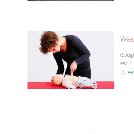
Wie
(Säug
wenn 
We