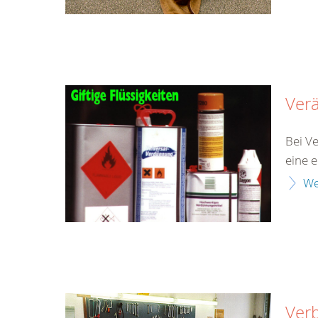
Ver
Bei V
eine 
We
Ver