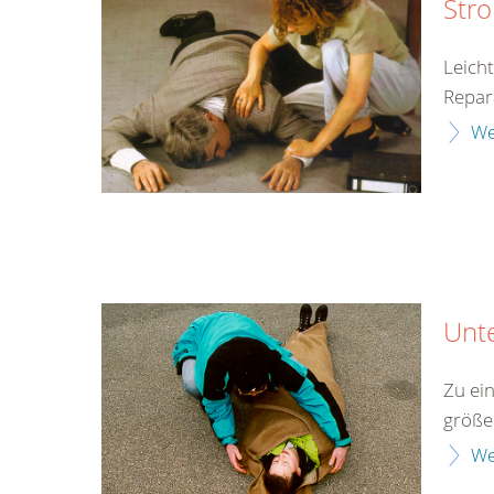
Str
Leich
Repar
We
Unt
Zu ei
größe
We