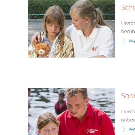
Sch
Unabh
beruht
We
Son
Durch
unbed
We