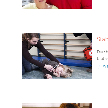
Stab
Durch
Blut e
We