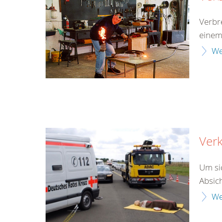
Verbr
einem
We
Verk
Um si
Absich
We