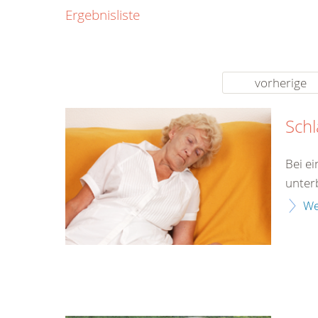
0800
Ergebnisliste
00
Infos fü
kostenf
rund um d
vorherige
Schl
Bei e
unter
We