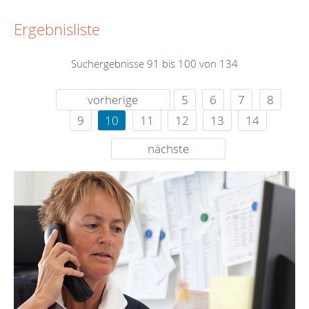
Ergebnisliste
Suchergebnisse 91 bis 100 von 134
vorherige
5
6
7
8
9
10
11
12
13
14
nächste