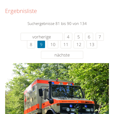
Ergebnisliste
Suchergebnisse 81 bis 90 von 134
vorherige
4
5
6
7
8
9
10
11
12
13
nächste