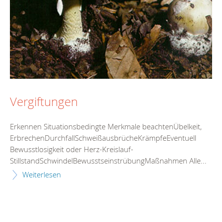
Vergiftungen
Erkennen Situationsbedingte Merkmale beachtenÜbelkeit,
ErbrechenDurchfallSchweißausbrücheKrämpfeEventuell
Bewusstlosigkeit oder Herz-Kreislauf-
StillstandSchwindelBewusstseinstrübungMaßnahmen Alle...
Weiterlesen