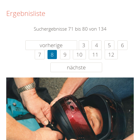
Ergebnisliste
Suchergebnisse 71 bis 80 von 134
vorherige
3
4
5
6
7
8
9
10
11
12
nächste