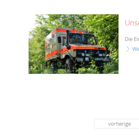
Uns
Die E
We
vorherige