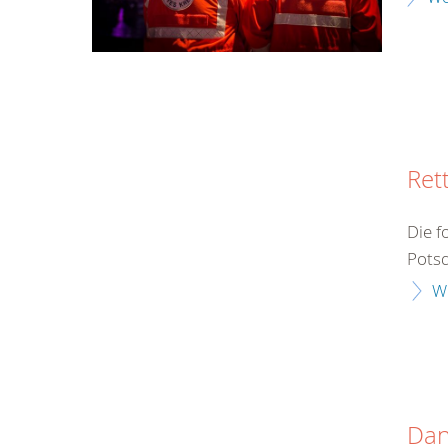
Ret
Die f
Potsd
W
Da