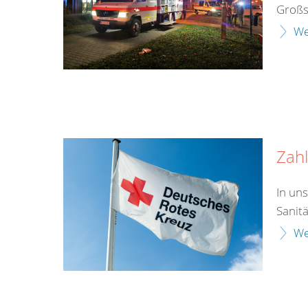
Großs
We
Zahl
In un
Sanit
We