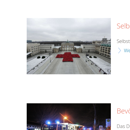
Selb
Selbs
We
Bev
Das DR