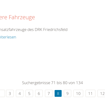
ere Fahrzeuge
insatzfahrzeuge des DRK Friedrichsfeld
iterlesen
Suchergebnisse 71 bis 80 von 134
3
4
5
6
7
8
9
10
11
12