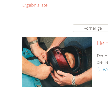
0800
Ergebnisliste
00
Infos fü
kostenf
rund um d
vorherige
Hel
Der H
die H
We