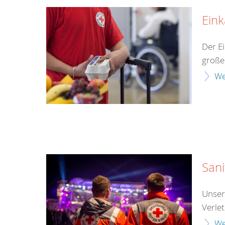
Eink
Der E
große
We
Sani
Unser
Verlet
We