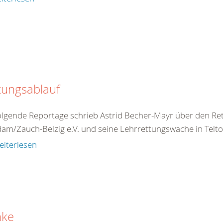
tungsablauf
olgende Reportage schrieb Astrid Becher-Mayr über den R
am/Zauch-Belzig e.V. und seine Lehrrettungswache in Teltow
eiterlesen
nke