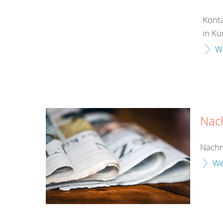
Konta
in Kü
W
Nac
Nachr
We