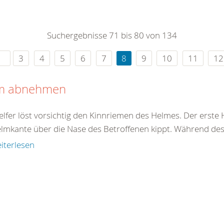
0
365
0
r Sie
Suchergebnisse 71 bis 80 von 134
rei
ie Uhr
3
4
5
6
7
8
9
10
11
12
m abnehmen
elfer löst vorsichtig den Kinnriemen des Helmes. Der erste 
elmkante über die Nase des Betroffenen kippt. Während des 
iterlesen