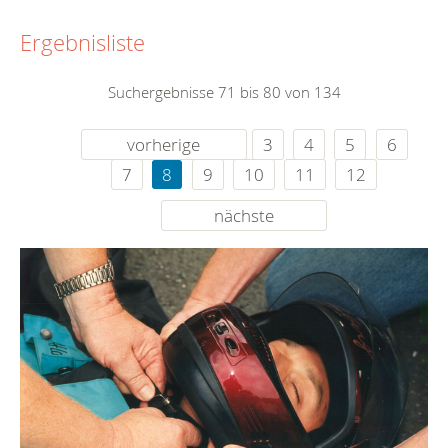
Ergebnisliste
Suchergebnisse 71 bis 80 von 134
vorherige
3
4
5
6
7
8
9
10
11
12
nächste