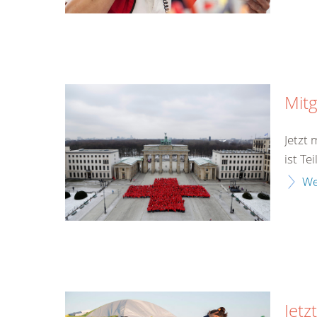
Mitg
Jetzt
ist Te
We
Jetz