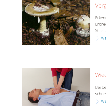
Verg
Erken
Erbre
Still
We
Wie
Bei b
schne
We