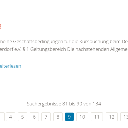
B
meine Geschäftsbedingungen für die Kursbuchung beim De
rdorf e.V. § 1 Geltungsbereich Die nachstehenden Allgeme
eiterlesen
Suchergebnisse 81 bis 90 von 134
4
5
6
7
8
9
10
11
12
1