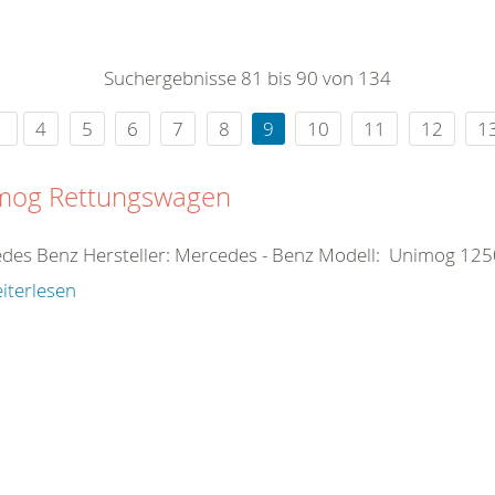
0
365
0
r Sie
Suchergebnisse 81 bis 90 von 134
rei
ie Uhr
4
5
6
7
8
9
10
11
12
1
mog Rettungswagen
des Benz Hersteller: Mercedes - Benz Modell: Unimog 1
iterlesen