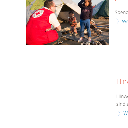
Spend
We
Hin
Hinwe
sind 
W