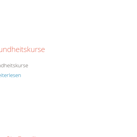
undheitskurse
dheitskurse
iterlesen