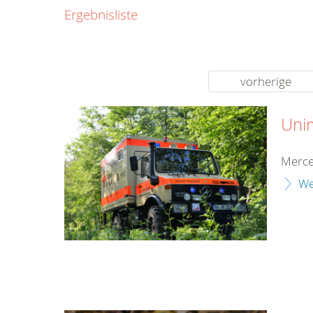
0800
Ergebnisliste
00
Infos fü
kostenf
rund um d
vorherige
Uni
Merce
We