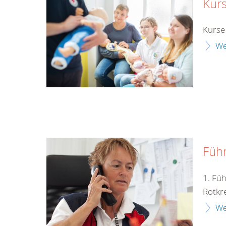
Kurs
Kurse 
We
Füh
1. Fü
Rotkr
We