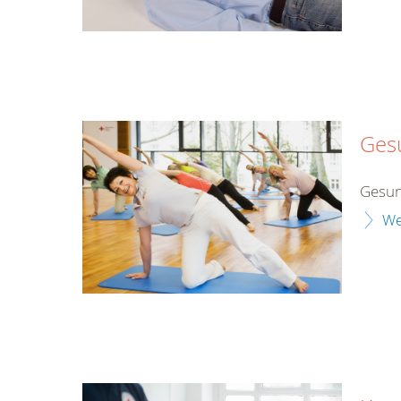
Ges
Gesun
We