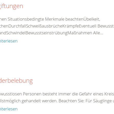
iftungen
nen Situationsbedingte Merkmale beachtenÜbelkeit,
chenDurchfallSchweißausbrücheKrämpfeEventuell Bewusstlos
standSchwindelBewusstseinstrübungMaßnahmen Alle...
iterlesen
derbelebung
ewusstlosen Personen besteht immer die Gefahr eines Kreis
llstmöglich gehandelt werden. Beachten Sie: Für Säuglinge 
iterlesen