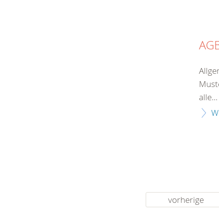
AG
Allge
Muste
alle...
W
vorherige