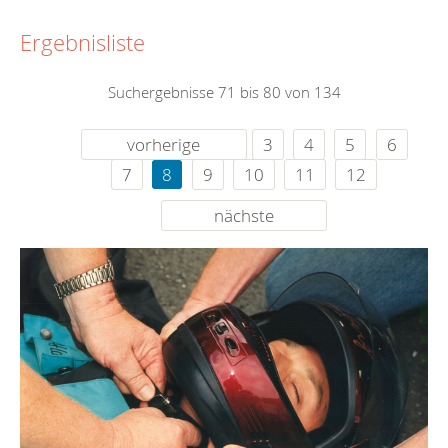
Ergebnisliste
Suchergebnisse 71 bis 80 von 134
vorherige
3
4
5
6
7
8
9
10
11
12
nächste