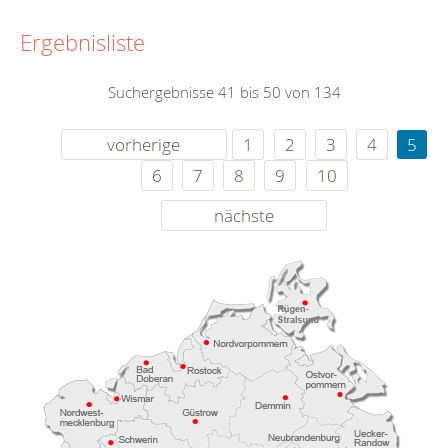
Ergebnisliste
Suchergebnisse 41 bis 50 von 134
vorherige
1
2
3
4
5
6
7
8
9
10
nächste