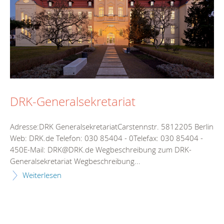
DRK-Generalsekretariat
Adresse:DRK GeneralsekretariatCarstennstr. 5812205 Berlin
Web: DRK.de Telefon: 030 85404 - 0Telefax: 030 85404 -
450E-Mail: DRK@DRK.de Wegbeschreibung zum DRK-
Generalsekretariat Wegbeschreibung...
Weiterlesen