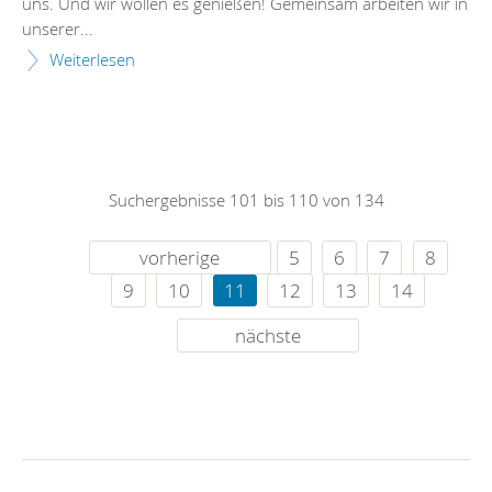
uns. Und wir wollen es genießen! Gemeinsam arbeiten wir in
unserer...
Weiterlesen
Suchergebnisse 101 bis 110 von 134
vorherige
5
6
7
8
9
10
11
12
13
14
nächste