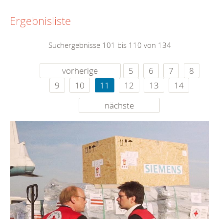
Ergebnisliste
Suchergebnisse 101 bis 110 von 134
vorherige
5
6
7
8
9
10
11
12
13
14
nächste