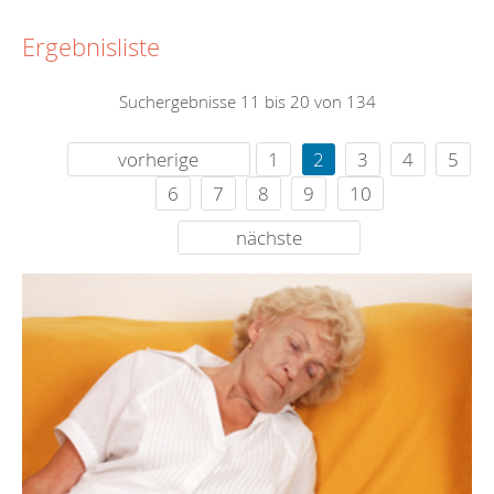
Ergebnisliste
Suchergebnisse 11 bis 20 von 134
vorherige
1
2
3
4
5
6
7
8
9
10
nächste