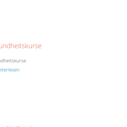
undheitskurse
dheitskurse
iterlesen