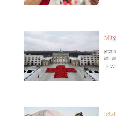
Mitg
Jetzt
ist Te
We
Jetz