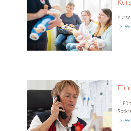
Kurs
Kurse 
We
Füh
1. Fü
Rotkr
We