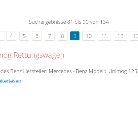
0
365
0
r Sie
Suchergebnisse 81 bis 90 von 134
rei
ie Uhr
4
5
6
7
8
9
10
11
12
1
mog Rettungswagen
des Benz Hersteller: Mercedes - Benz Modell: Unimog 1
iterlesen