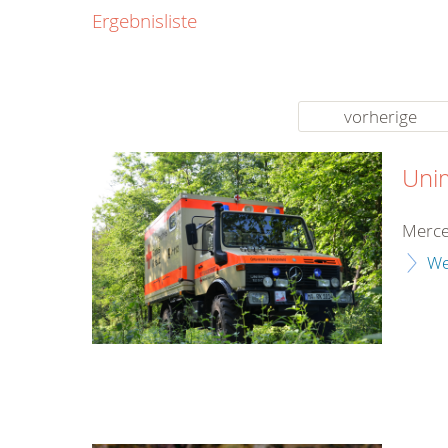
0800
Ergebnisliste
00
Infos fü
kostenf
rund um d
vorherige
Uni
Merce
We