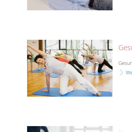
Ges
Gesun
We