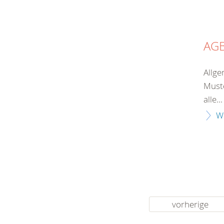
AG
Allge
Muste
alle...
W
vorherige