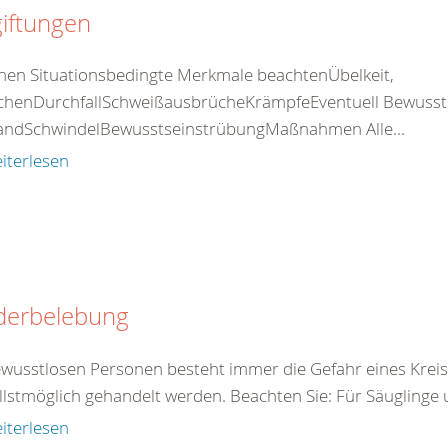
iftungen
nen Situationsbedingte Merkmale beachtenÜbelkeit,
chenDurchfallSchweißausbrücheKrämpfeEventuell Bewusstlos
standSchwindelBewusstseinstrübungMaßnahmen Alle...
iterlesen
derbelebung
ewusstlosen Personen besteht immer die Gefahr eines Kreis
llstmöglich gehandelt werden. Beachten Sie: Für Säuglinge 
iterlesen