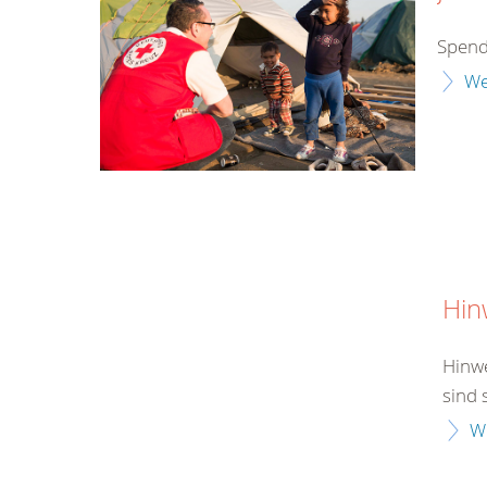
Spend
We
Hin
Hinwe
sind 
W