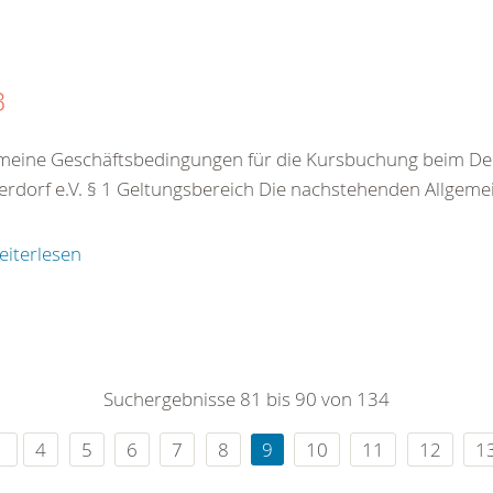
B
meine Geschäftsbedingungen für die Kursbuchung beim De
rdorf e.V. § 1 Geltungsbereich Die nachstehenden Allgeme
eiterlesen
Suchergebnisse 81 bis 90 von 134
4
5
6
7
8
9
10
11
12
1