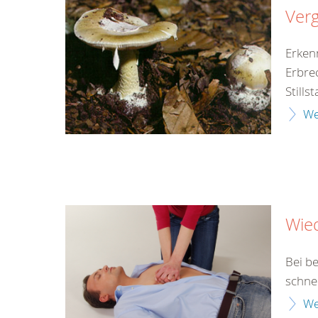
Verg
Erken
Erbre
Still
We
Wie
Bei b
schne
We