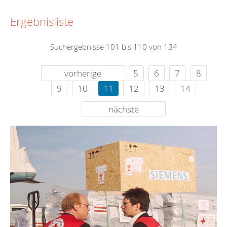
Ergebnisliste
Suchergebnisse 101 bis 110 von 134
vorherige
5
6
7
8
9
10
11
12
13
14
nächste