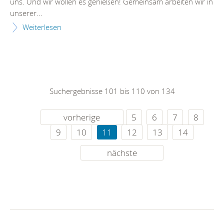
uns. Und wir wollen es genießen! Gemeinsam arbeiten wir in
unserer...
Weiterlesen
Suchergebnisse 101 bis 110 von 134
vorherige
5
6
7
8
9
10
11
12
13
14
nächste