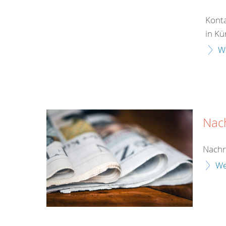
Konta
in Kü
W
Nac
Nachr
We