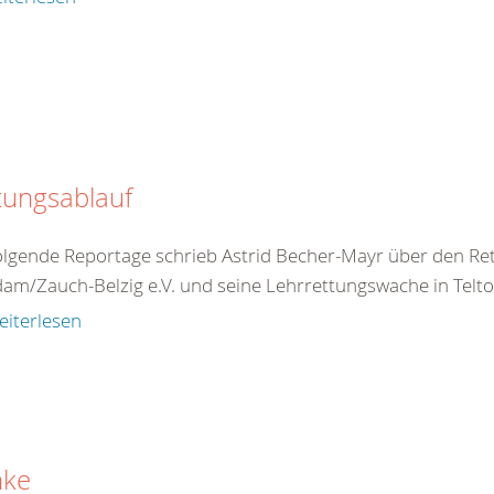
tungsablauf
olgende Reportage schrieb Astrid Becher-Mayr über den R
am/Zauch-Belzig e.V. und seine Lehrrettungswache in Teltow
eiterlesen
nke