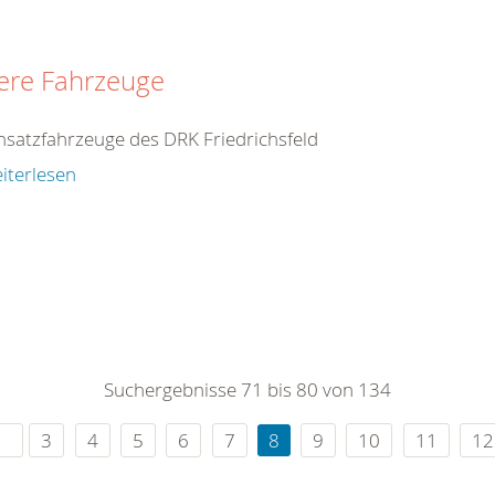
ere Fahrzeuge
insatzfahrzeuge des DRK Friedrichsfeld
iterlesen
Suchergebnisse 71 bis 80 von 134
3
4
5
6
7
8
9
10
11
12