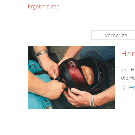
0800
Ergebnisliste
00
Infos fü
kostenf
rund um d
vorherige
Hel
Der H
die H
We