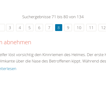
0
365
0
r Sie
Suchergebnisse 71 bis 80 von 134
rei
ie Uhr
3
4
5
6
7
8
9
10
11
12
m abnehmen
elfer löst vorsichtig den Kinnriemen des Helmes. Der erste 
elmkante über die Nase des Betroffenen kippt. Während des 
iterlesen