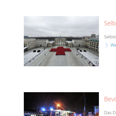
Selb
Selbs
We
Bev
Das DR