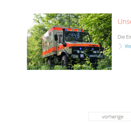
Uns
Die E
We
vorherige