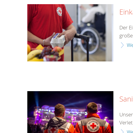
Eink
Der E
große
We
Sani
Unser
Verlet
We