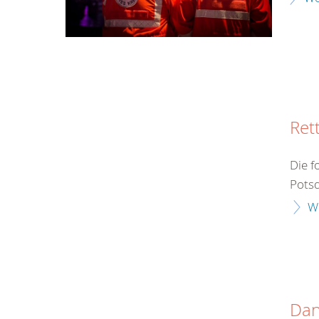
Ret
Die f
Potsd
W
Da