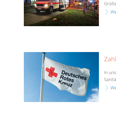
Großs
We
Zahl
In un
Sanit
We