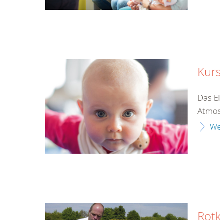
Kur
Das E
Atmos
We
Rotk