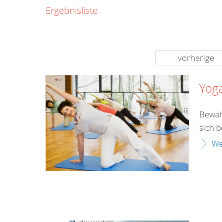
0800
Ergebnisliste
00
Infos fü
kostenf
rund um d
vorherige
Yog
Bewah
sich 
We