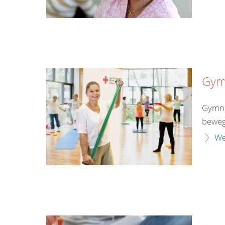
Gym
Gymnas
beweg
We