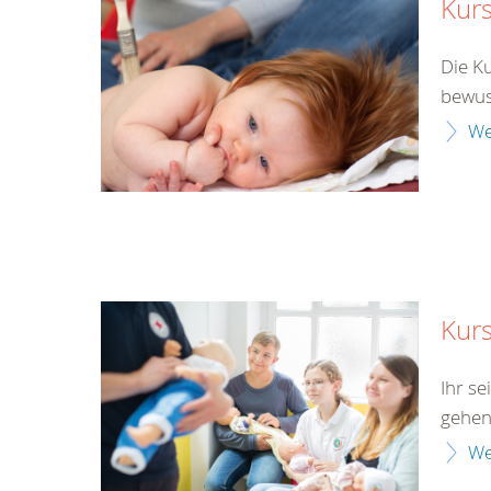
Kurs
Die K
bewus
We
Kurs
Ihr s
gehen
We