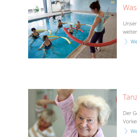
Was
Unser
weite
We
Tan
Der G
Vorken
We