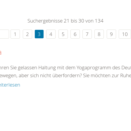
0
365
0
r Sie
Suchergebnisse 21 bis 30 von 134
rei
ie Uhr
1
2
3
4
5
6
7
8
9
10
a
ren Sie gelassen Haltung mit dem Yogaprogramm des Deut
bewegen, aber sich nicht überfordern? Sie möchten zur Ruhe
iterlesen