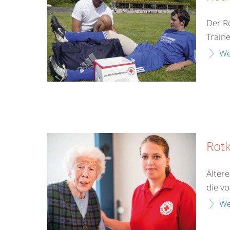
Der R
Train
We
Rot
Älter
die v
We