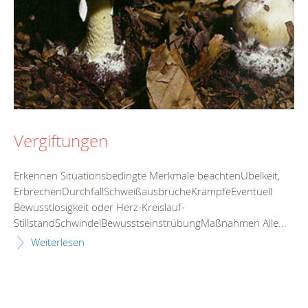
Vergiftungen
Erkennen Situationsbedingte Merkmale beachtenÜbelkeit,
ErbrechenDurchfallSchweißausbrücheKrämpfeEventuell
Bewusstlosigkeit oder Herz-Kreislauf-
StillstandSchwindelBewusstseinstrübungMaßnahmen Alle...
Weiterlesen