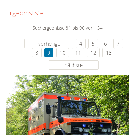
Ergebnisliste
Suchergebnisse 81 bis 90 von 134
vorherige
4
5
6
7
8
9
10
11
12
13
nächste