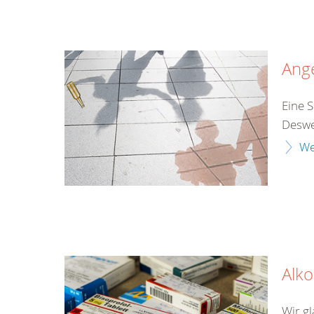
Ang
Eine S
Desweg
We
Alk
Wir gl