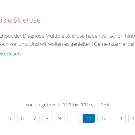
iple Sklerose
chock der Diagnose Multiple Sklerose haben wir schon hinte
noch vor uns. Und wir wollen es genießen! Gemeinsam arbeite
iterlesen
Suchergebnisse 101 bis 110 von 134
5
6
7
8
9
10
11
12
13
1