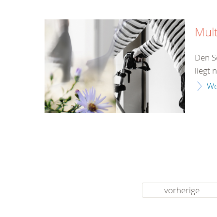
Mult
Den S
liegt 
We
vorherige