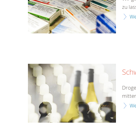
zu las
We
Sch
Droge
mitten
We