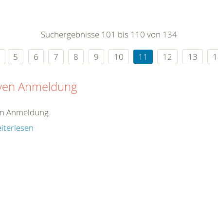
0
365
0
r Sie
Suchergebnisse 101 bis 110 von 134
rei
ie Uhr
5
6
7
8
9
10
11
12
13
1
iven Anmeldung
en Anmeldung
iterlesen