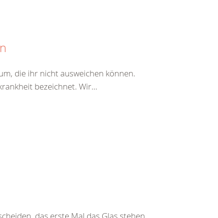
en
erum, die ihr nicht ausweichen können.
rankheit bezeichnet. Wir...
tscheiden, das erste Mal das Glas stehen