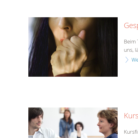
Gesp
Beim T
uns, l
We
Kurs
Kursf