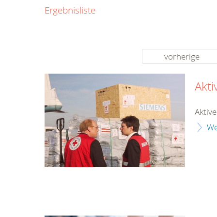
0800
Ergebnisliste
00
Infos fü
kostenf
rund um d
vorherige
Akt
Aktiv
We