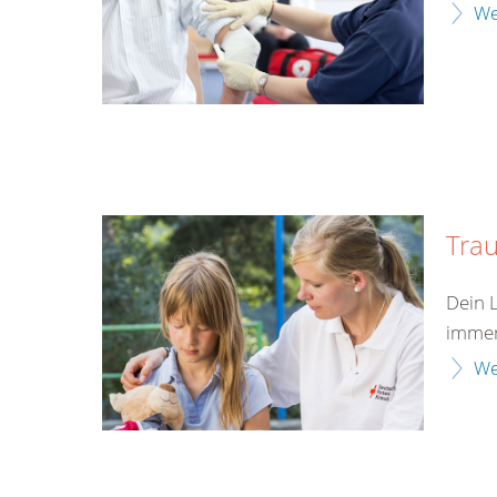
We
Tra
Dein 
immer
We