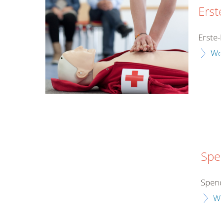
Erst
Erste-
We
Spe
Spend
W